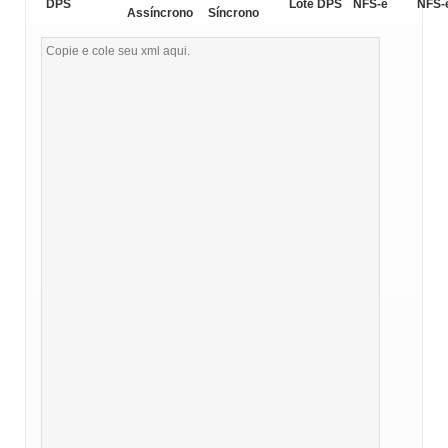
DPS
Lote DPS
NFS-e
NFS-
Assíncrono
Síncrono