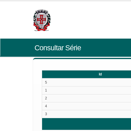
Consultar Série
Id
Id
5
1
2
4
3