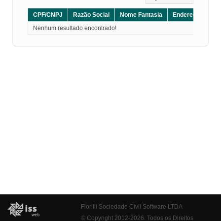
CPF/CNPJ
Razão Social
Nome Fantasia
Endereço
CE
Nenhum resultado encontrado!
Fiorilli Sociedade Civil Software LTDA
© Copyright 2012-2026. Todos os Direitos