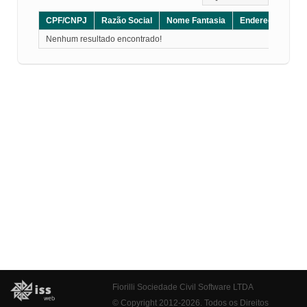
CPF/CNPJ
Razão Social
Nome Fantasia
Endereço
CE
Nenhum resultado encontrado!
Fiorilli Sociedade Civil Software LTDA
© Copyright 2012-2026. Todos os Direitos