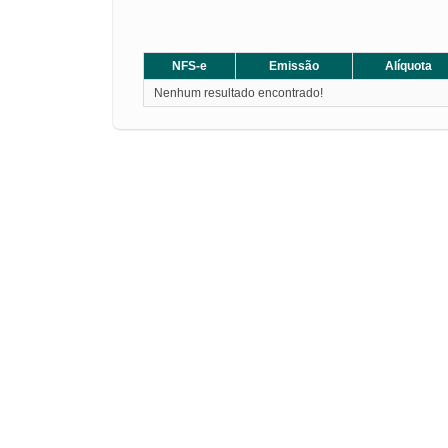
NFS-e
Emissão
Alíquota
Nenhum resultado encontrado!