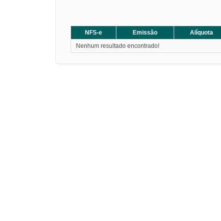
NFS-e
Emissão
Alíquota
Nenhum resultado encontrado!